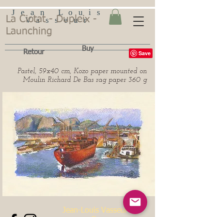
Jean Louis
La Ciotat - Dupleix -
Vasseur
Launching
Buy
Retour
Pastel, 59x40 cm, Kozo paper mounted on
Moulin Richard De Bas rag paper 360 g
Jean-Louis Vasseur